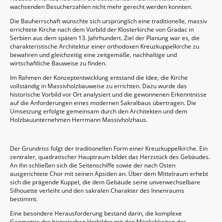
wachsenden Besucherzahlen nicht mehr gerecht werden konnten.
Die Bauherrschaft wünschte sich ursprünglich eine traditionelle, massiv
errichtete Kirche nach dem Vorbild der Klosterkirche von Gradac in
Serbien aus dem späten 13. Jahrhundert. Ziel der Planung war es, die
charakteristische Architektur einer orthodoxen Kreuzkuppelkirche zu
bewahren und gleichzeitig eine zeitgemäße, nachhaltige und
wirtschaftliche Bauweise zu finden.
Im Rahmen der Konzeptentwicklung entstand die Idee, die Kirche
vollständig in Massivholzbauweise zu errichten. Dazu wurde das
historische Vorbild vor Ort analysiert und die gewonnenen Erkenntnisse
auf die Anforderungen eines modernen Sakralbaus übertragen. Die
Umsetzung erfolgte gemeinsam durch den Architekten und dem
Holzbauunternehmen Herrmann Massivholzhaus.
Der Grundriss folgt der traditionellen Form einer Kreuzkuppelkirche. Ein
zentraler, quadratischer Hauptraum bildet das Herzstück des Gebäudes.
An ihn schließen sich die Seitenschiffe sowie der nach Osten
ausgerichtete Chor mit seinen Apsiden an. Über dem Mittelraum erhebt
sich die prägende Kuppel, die dem Gebäude seine unverwechselbare
Silhouette verleiht und den sakralen Charakter des Innenraums
bestimmt.
Eine besondere Herausforderung bestand darin, die komplexe
Geometrie der historischen Vorbilder mit den Möglichkeiten des